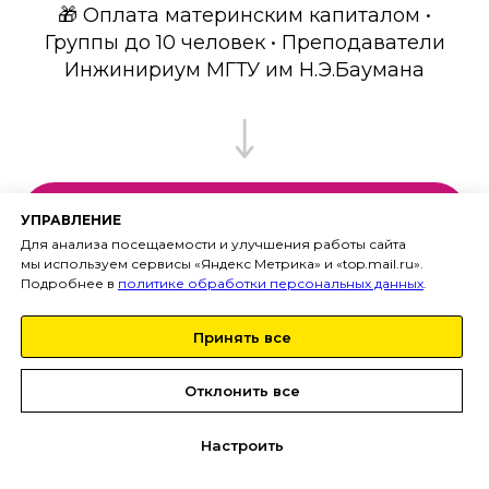
🎁 Оплата материнским капиталом •
Группы до 10 человек • Преподаватели
Инжинириум МГТУ им Н.Э.Баумана
Записаться на курс
УПРАВЛЕНИЕ
Для анализа посещаемости и улучшения работы сайта
мы используем сервисы «Яндекс Метрика» и «top.mail.ru».
Подробнее в
политике обработки персональных данных
.
Принять все
Отклонить все
После курса Дополненная
Настроить
реальность в Химках для