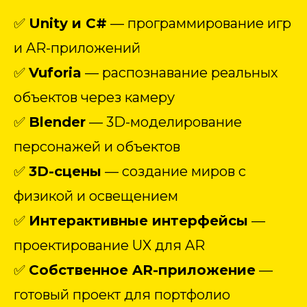
✅
Unity и C#
— программирование игр
и AR-приложений
✅
Vuforia
— распознавание реальных
объектов через камеру
✅
Blender
— 3D-моделирование
персонажей и объектов
✅
3D-сцены
— создание миров с
физикой и освещением
✅
Интерактивные интерфейсы
—
проектирование UX для AR
✅
Собственное AR-приложение
—
готовый проект для портфолио