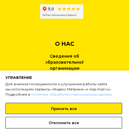
О НАС
Сведения об
образовательной
организации
УПРАВЛЕНИЕ
КОНТАКТЫ
Для анализа посещаемости и улучшения работы сайта
мы используем сервисы «Яндекс Метрика» и «top.mail.ru».
Подробнее в
политике обработки персональных данных
.
НОВОСТИ
Принять все
Тел:
+7 (499) 495-25-01
info@
inginirium-khimki.ru
Отклонить все