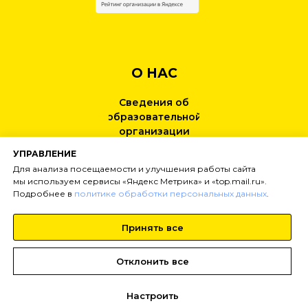
О НАС
Сведения об
образовательной
организации
УПРАВЛЕНИЕ
КОНТАКТЫ
Для анализа посещаемости и улучшения работы сайта
мы используем сервисы «Яндекс Метрика» и «top.mail.ru».
Подробнее в
политике обработки персональных данных
.
НОВОСТИ
Принять все
Тел:
+7 (499) 495-25-01
info@
inginirium-khimki.ru
Отклонить все
Настроить