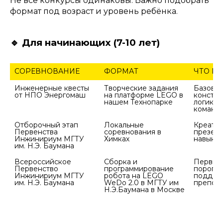
Не все конкурсы одинаковы. Важно подобрать
формат под возраст и уровень ребёнка.
🔹 Для начинающих (7-10 лет)
СОРЕВНОВАНИЕ
ФОРМАТ
ЧТО РА
Инженерные квесты 
Творческие задания 
Базовые
на платформе LEGO в 
констру
логика, 
Отборочный этап 
Локальные 
Креативн
Первенства 
соревнования в 
презент
Инжинириум МГТУ 
Всероссийское 
Сборка и 
Первый 
Первенство 
программирование 
порог вх
Инжинириум МГТУ 
робота на LEGO 
поддерж
им. Н.Э. Баумана
WeDo 2.0 в МГТУ им 
препод
Н.Э.Баумана в Москве