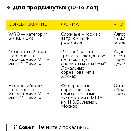
🔹 Для продвинутых (10-14 лет)
СОРЕВНОВАНИЕ
ФОРМАТ
ЧТО РА
WRO — категория 
Сложные миссии с 
Алгорит
автономными 
мышлени
Отборочный этап 
Разнообразные 
Адаптив
Первенства 
треки: от следования 
с сенсор
Инжинириум МГТУ 
по линии до 
проектн
спасательных миссий. 
Локальные 
соревнования в 
Всероссийское 
Федеральные 
Опыт за
Первенство 
соревнования с 
обратная
Инжинириум МГТУ 
приглашёнными 
профес
им. Н.Э. Баумана
экспертами в МГТУ 
им Н.Э.Баумана в 
Москве
💡
Совет:
Начните с локальных