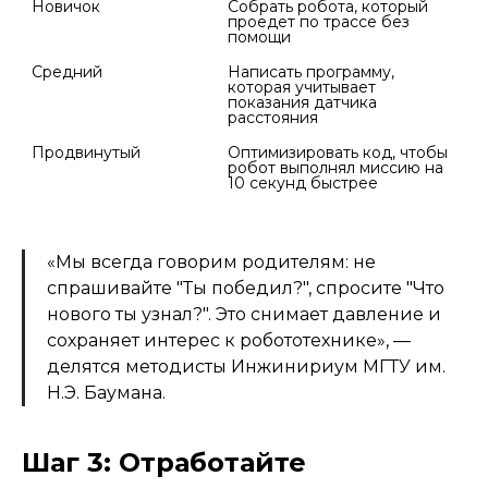
Собрать робота, который 
К
проедет по трассе без 
Написать программу, 
Р
которая учитывает 
показания датчика 
Продвинутый
Оптимизировать код, чтобы 
У
робот выполнял миссию на 
э
10 секунд быстрее
«Мы всегда говорим родителям: не
спрашивайте "Ты победил?", спросите "Что
нового ты узнал?". Это снимает давление и
сохраняет интерес к робототехнике», —
делятся методисты Инжинириум МГТУ им.
Н.Э. Баумана.
Шаг 3: Отработайте