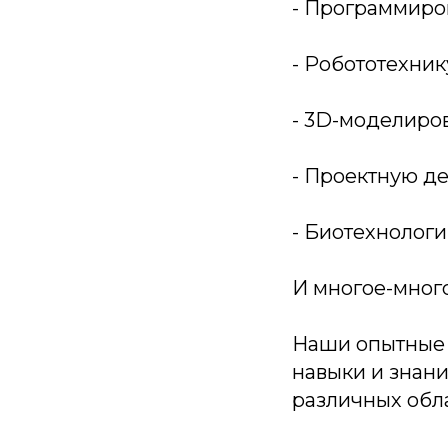
- Программиро
- Робототехник
- 3D-моделиро
- Проектную д
- Биотехнолог
И многое-много
Наши опытные 
навыки и знан
различных обл