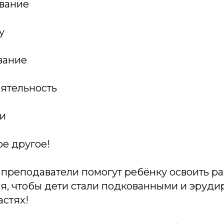
вание
у
вание
еятельность
ии
е другое!
преподаватели помогут ребёнку освоить р
ия, чтобы дети стали подкованными и эруд
астях!