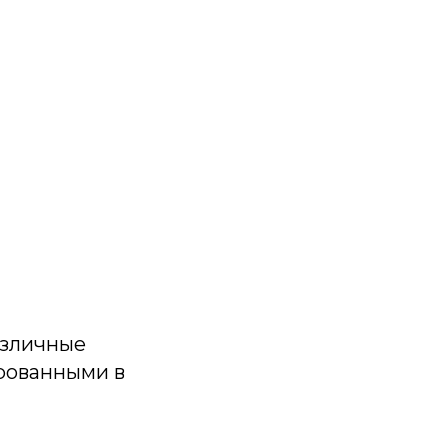
азличные
ированными в