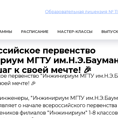
Образовательная лицензия № 1106
РАММЫ
РАСПИСАНИЕ
МАСТЕР-КЛАССЫ
ВЫПУС
ссийское первенство
риум МГТУ им.Н.Э.Бауман
аг к своей мечте! 🎉
кое первенство "Инжинириум МГТУ им.Н.Э.Б
воей мечте! 🎉
инженеры, "Инжинириум МГТУ им.Н.Э.Баум
вляет о начале всероссийского первенства
чеников филиалов "Инжинириум" 1-8 классо