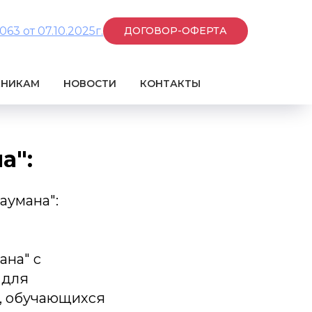
3 от 07.10.2025г.
ДОГОВОР-ОФЕРТА
КНИКАМ
НОВОСТИ
КОНТАКТЫ
а":
аумана":
ана" с
 для
в, обучающихся