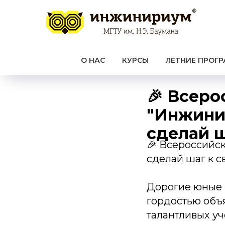
О НАС
КУРСЫ
ЛЕТНИЕ ПРОГ
🎉 Всеро
"Инжини
сделай ш
🎉 Всероссийс
сделай шаг к с
Дорогие юные 
гордостью объя
талантливых у