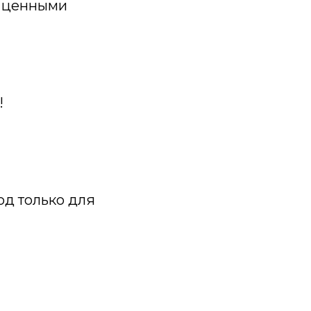
и ценными
!
ход только для