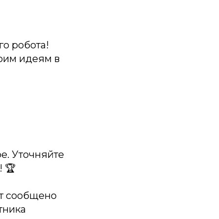
го робота!
воим идеям в
е. Уточняйте
! 🏆
ет сообщено
тника