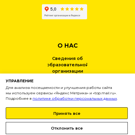
О НАС
Сведения об
образовательной
организации
УПРАВЛЕНИЕ
КОНТАКТЫ
Для анализа посещаемости и улучшения работы сайта
мы используем сервисы «Яндекс Метрика» и «top.mail.ru».
Подробнее в
политике обработки персональных данных
.
НОВОСТИ
Принять все
Тел:
+7 (499) 495-25-01
info@
inginirium-khimki.ru
Отклонить все