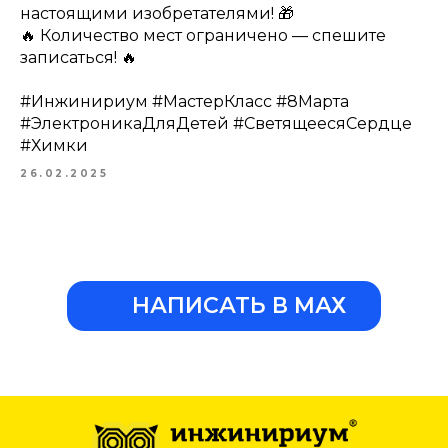
настоящими изобретателями! 🎁
🔥 Количество мест ограничено — спешите
записаться! 🔥
#Инжинириум #МастерКласс #8Марта
#ЭлектроникаДляДетей #СветящеесяСердце
#Химки
26.02.2025
НАПИСАТЬ В МАХ