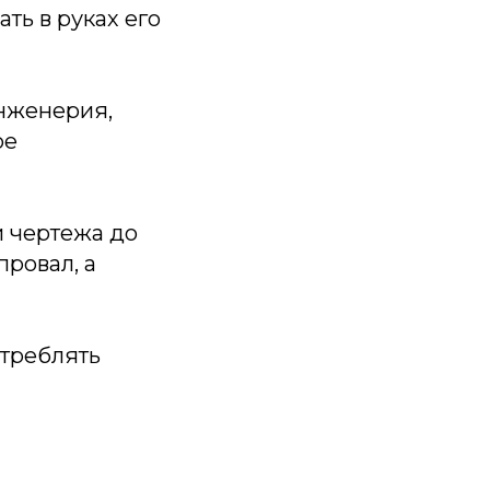
ть в руках его
инженерия,
ое
и чертежа до
провал, а
отреблять