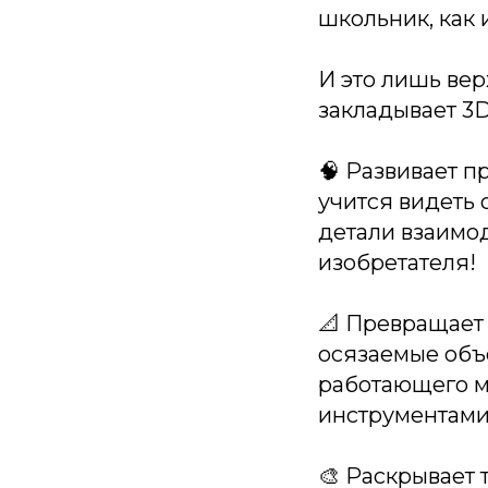
школьник, как 
И это лишь ве
закладывает 3
🧠 Развивает 
учится видеть 
детали взаимод
изобретателя!
📐 Превращает 
осязаемые объе
работающего м
инструментами
🎨 Раскрывает