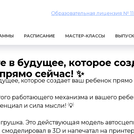
Образовательная лицензия № 1106
РАММЫ
РАСПИСАНИЕ
МАСТЕР-КЛАССЫ
ВЫПУС
е в будущее, которое соз
прямо сейчас! ✨
дущее, которое создает ваш ребенок прямо 
этого работающего механизма и вашего реб
енциал и сила мысли! 💡
игрушка. Это действующая модель автосцеп
 смоделировал в 3D и напечатал на принтер