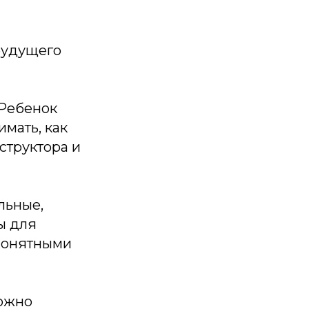
будущего
 Ребенок
имать, как
структора и
льные,
ы для
понятными
Можно