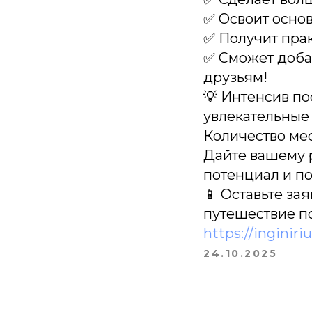
✅ Освоит осно
✅ Получит пра
✅ Сможет добав
друзьям!
💡 Интенсив по
увлекательные 
Количество ме
Дайте вашему 
потенциал и п
📱 Оставьте за
путешествие п
https://inginir
24.10.2025