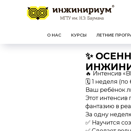
О НАС
КУРСЫ
ЛЕТНИЕ ПРОГ
✨ ОСЕН
ИНЖИНИ
🔥 Интенсив «B
🗓 1 неделя (по
Ваш ребёнок л
Этот интенсив 
фантазию в реа
За одну недел
✅ Научится соз
✅ Сделает волш