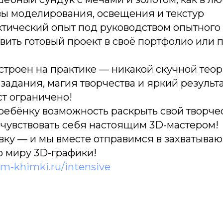
вы моделирования, освещения и текстур
ктический опыт под руководством опытного
ить готовый проект в своё портфолио или п
строен на практике — никакой скучной теор
задания, магия творчества и яркий результ
ст ограничено!
ребёнку возможность раскрыть свой творче
очувствовать себя настоящим 3D-мастером!
явку — и мы вместе отправимся в захватыва
о миру 3D-графики!
ium-khimki.ru/intensive