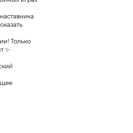
 наставника
оказать
ии! Только
ат ✨
ский
ющее