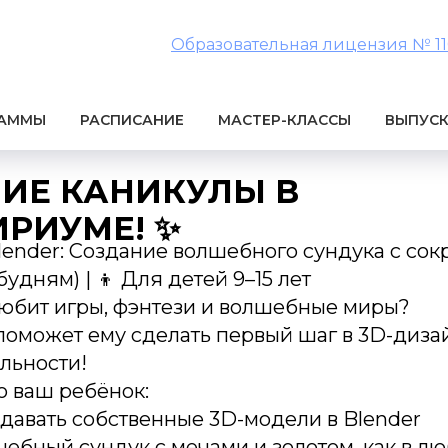
Образовательная лицензия № 1106
РАММЫ
РАСПИСАНИЕ
МАСТЕР-КЛАССЫ
ВЫПУС
НИЕ КАНИКУЛЫ В
РИУМЕ! ✨
lender: Создание волшебного сундука с со
 будням) | 👦 Для детей 9–15 лет
юбит игры, фэнтези и волшебные миры?
поможет ему сделать первый шаг в 3D-диза
льности!
ю ваш ребёнок:
давать собственные 3D-модели в Blender
ебный сундук с мечами и золотом, как в л