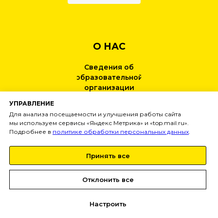
О НАС
Сведения об
образовательной
организации
УПРАВЛЕНИЕ
КОНТАКТЫ
Для анализа посещаемости и улучшения работы сайта
мы используем сервисы «Яндекс Метрика» и «top.mail.ru».
Подробнее в
политике обработки персональных данных
.
НОВОСТИ
Принять все
Тел:
+7 (499) 495-25-01
info@
inginirium-khimki.ru
Отклонить все
Настроить