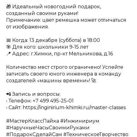
🎁 Идеальный новогодний подарок,
созданный своими руками!
Примечание: цвет ремешка может отличаться
от изображения.
📅 Когда: 13 декабря (суббота) в 18:00
🎯 Для кого: школьники 9-15 лет
📍 Адрес: г.Химки, пр-кт Мельникова, д.16
Количество мест строго ограничено! Успейте
записать своего юного инженера в команду
создателей «машины времени»! 🚀
📲 Запись и вопросы:
• Телефон: +7 499 495-25-01
• Сайт: https://inginirium-khimki.ru/master-classes
#МастерКлассПайка #Инжинириум
#НаручныеЧасыСвоимиРуками
#ПодарокСделайСам #ТехническоеТворчество