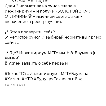
🏅 ОСОБАЯ НАГРАДА:
Сдай 2 норматива на очном этапе в
Инжинириум – и получи «ЗОЛОТОЙ ЗНАК
ОТЛИЧИЯ» 🏆 + именной сертификат +
включение в реестр лучших!
🔗 Готов проверить себя?
📌 Регистрируйся и выбирай нормативы прямо
сейчас!
📍 Где? Инжинириум МГТУ им. Н.Э. Баумана (г.
Химки)
⏳ Успей заявить о себе первым!
#ТехноГТО #Инжинириум #МГТУБаумана
#Химки #НТО #БудущееТехнологий 🚀
28.03.2025