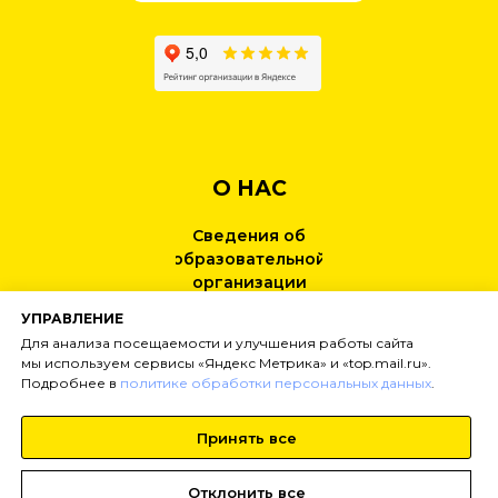
О НАС
Сведения об
образовательной
организации
УПРАВЛЕНИЕ
КОНТАКТЫ
Для анализа посещаемости и улучшения работы сайта
мы используем сервисы «Яндекс Метрика» и «top.mail.ru».
Подробнее в
политике обработки персональных данных
.
НОВОСТИ
Принять все
Тел:
+7 (499) 495-25-01
info@
inginirium-khimki.ru
Отклонить все