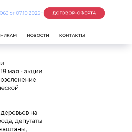
3 от 07.10.2025г.
ДОГОВОР-ОФЕРТА
КНИКАМ
НОВОСТИ
КОНТАКТЫ
ки
8 мая - акции
в озеленение
ческой
 деревьев на
ода, депутаты
каштаны,