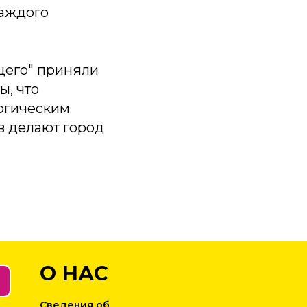
каждого
щего" приняли
ы, что
огическим
в делают город
О НАС
Сведения об