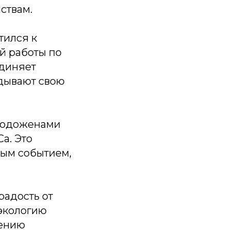
ствам.
тился к
й работы по
единяет
адывают свою
олодоженами
а. Это
ным событием,
радость от
 экологию
шению