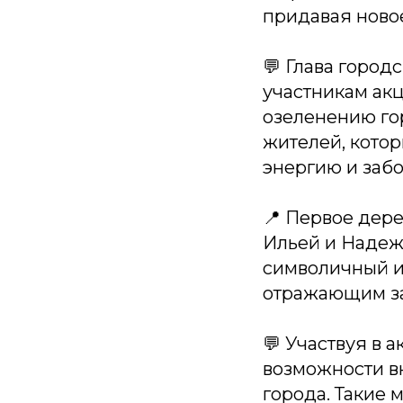
придавая ново
💬 Глава город
участникам акц
озеленению го
жителей, кото
энергию и забо
📍 Первое дер
Ильей и Надежд
символичный и
отражающим за
💬 Участвуя в 
возможности в
города. Такие