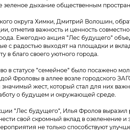
е зеленое дыхание общественным простран
ского округа Химки, Дмитрий Волошин, обра
ии, отметив важность и ценность совместно
рода. Ежегодно акция "Лес будущего" объ
рые с радостью выходят на площадки и вкл
ту в благо своего уютного города.
ево в статусе "семейное" было посажено м
ой Фроловы в аллее возле городского ЗАГС
 значимый жест, который стал для них важ
боту о будущем и окружающей среде.
акции "Лес будущего", Илья Фролов выразил 
нести свой скромный вклад в озеленение и
 мероприятия не только способствуют улуч