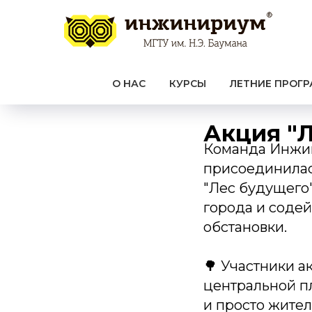
О НАС
КУРСЫ
ЛЕТНИЕ ПРОГ
Акция "
Команда Инжин
присоединилас
"Лес будущего"
города и соде
обстановки.
🌳 Участники а
центральной п
и просто жите