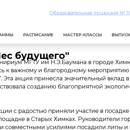
Образовательная лицензия № 1106
РАММЫ
РАСПИСАНИЕ
МАСТЕР-КЛАССЫ
ВЫПУС
Лес будущего"
ириум МГТУ им Н.Э.Баумана в городе Хим
ь к важному и благородному мероприятию 1
. Эта акция принесла значительный вклад 
йствовала созданию благоприятной экологи
кции с радостью приняли участие в посадке
лощадке в Старых Химках. Руководители гор
ли совместными усилиями посадили липы и 