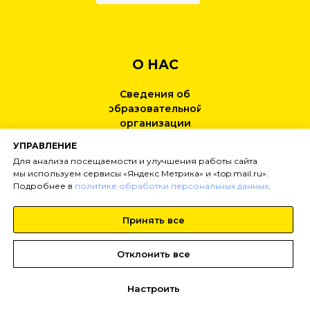
О НАС
Сведения об
образовательной
организации
УПРАВЛЕНИЕ
КОНТАКТЫ
Для анализа посещаемости и улучшения работы сайта
мы используем сервисы «Яндекс Метрика» и «top.mail.ru».
Подробнее в
политике обработки персональных данных
.
НОВОСТИ
Принять все
Тел:
+7 (499) 495-25-01
info@
inginirium-khimki.ru
Отклонить все
Настроить