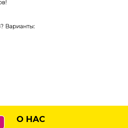
ов!
з? Варианты:
О НАС