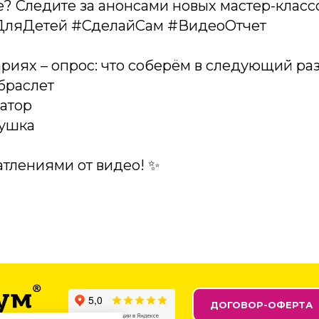
же? Следите за анонсами новых мастер-класс
ДляДетей #СделайСам #ВидеоОтчет
ариях – опрос: что соберём в следующий ра
браслет
затор
пушка
атлениями от видео! ✨
ДОГОВОР-ОФЕРТА