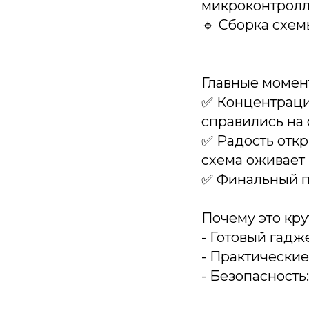
микроконтрол
🔹 Сборка схем
Главные момент
✅ Концентраци
справились на 
✅ Радость откр
схема оживает
✅ Финальный по
Почему это кру
- Готовый гадж
- Практические
- Безопасность