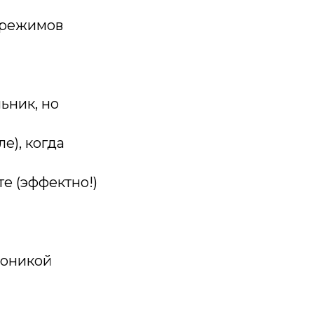
я режимов
ьник, но
е), когда
е (эффектно!)
роникой