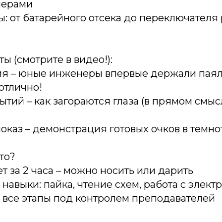
лерами
ы: от батарейного отсека до переключател
ы (смотрите в видео!):
я – юные инженеры впервые держали паял
отлично!
ытий – как загораются глаза (в прямом смысл
каз – демонстрация готовых очков в темнот
то?
ет за 2 часа – можно носить или дарить
 навыки: пайка, чтение схем, работа с элект
: все этапы под контролем преподавателей