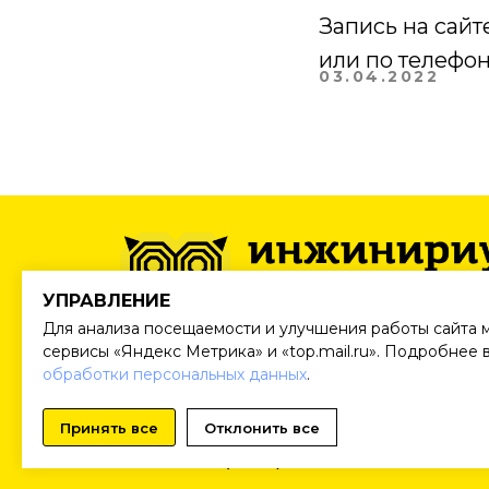
Запись на сайт
или по телефон
03.04.2022
УПРАВЛЕНИЕ
Для анализа посещаемости и улучшения работы сайта 
Все товарные знаки являются собственностью 
сервисы «Яндекс Метрика» и «top.mail.ru». Подробнее 
правообладателей.
обработки персональных данных
.
info@
inginirium-khimki.ru
Принять все
Отклонить все
НАПИСАТЬ В МАХ
Тел:
+7 (499) 495-25-01