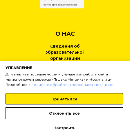
О НАС
Сведения об
образовательной
организации
УПРАВЛЕНИЕ
КОНТАКТЫ
Для анализа посещаемости и улучшения работы сайта
мы используем сервисы «Яндекс Метрика» и «top.mail.ru».
Подробнее в
политике обработки персональных данных
.
НОВОСТИ
Принять все
Тел:
+7 (499) 495-25-01
info@
inginirium-khimki.ru
Отклонить все
Настроить