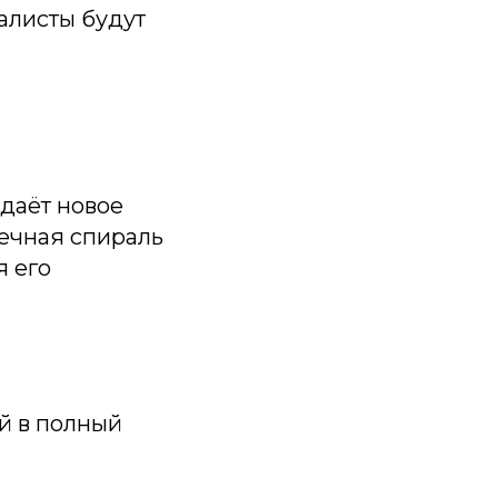
алисты будут
здаёт новое
нечная спираль
я его
й в полный