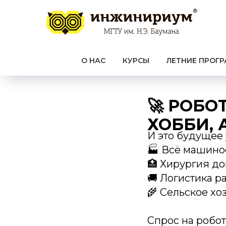
О НАС
КУРСЫ
ЛЕТНИЕ ПРОГ
🚀 РОБО
ХОББИ, 
И это будущее 
🏭 Всё машино
🏥 Хирургия д
🚚 Логистика р
🌾 Сельское хо
Спрос на робот