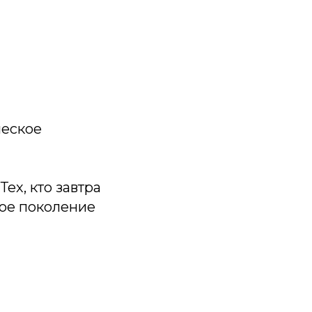
ческое
ех, кто завтра
вое поколение