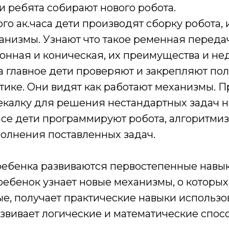
 ребята собирают нового робота.
го ак.часа дети производят сборку робота,
низмы. Узнают что такое ременная передач
онная и коническая, их преимущества и не
 а главное дети проверяют и закрепляют по
тике. Они видят как работают механизмы. 
екалку для решения нестандартных задач на
асе дети программируют робота, алгоритми
полнения поставленных задач.
 ребенка развиваются первостепенные навык
ебенок узнает новые механизмы, о которых
ые, получает практические навыки использ
звивает логические и математические спос