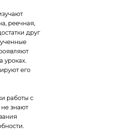
 изучают
а, реечная,
достатки друг
лученные
Проявляют
 уроках.
зируют его
и работы с
 не знают
ования
обности.