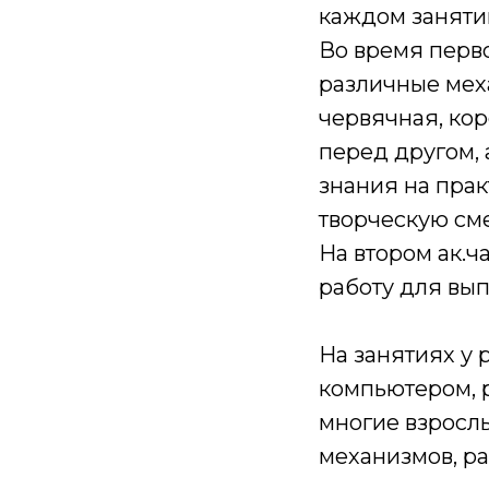
каждом занятии
Во время перво
различные меха
червячная, кор
перед другом,
знания на прак
творческую см
На втором ак.ч
работу для вы
На занятиях у
компьютером, р
многие взросл
механизмов, ра