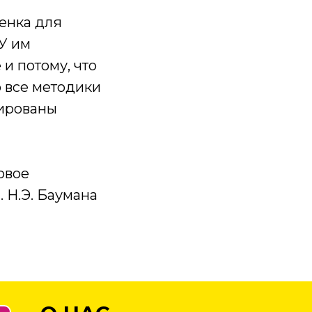
енка для
У им
 и потому, что
о все методики
тированы
овое
 Н.Э. Баумана