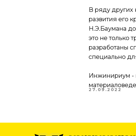
В ряду других
развития его 
Н.Э.Баумана до
это не только 
разработаны с
специально дл
Инжинириум - 
материаловеден
27.09.2022