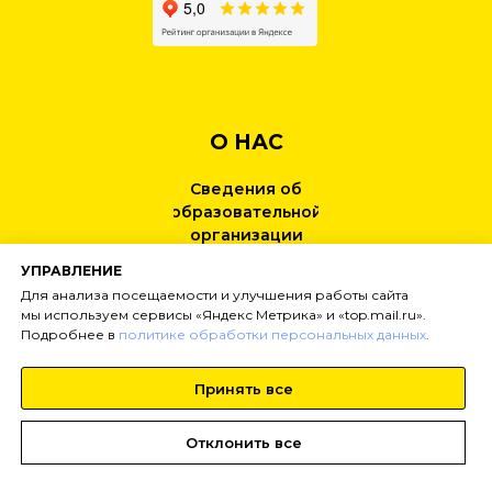
О НАС
Сведения об
образовательной
организации
УПРАВЛЕНИЕ
КОНТАКТЫ
Для анализа посещаемости и улучшения работы сайта
мы используем сервисы «Яндекс Метрика» и «top.mail.ru».
Подробнее в
политике обработки персональных данных
.
НОВОСТИ
Принять все
Тел:
+7 (499) 495-25-01
info@
inginirium-khimki.ru
Отклонить все