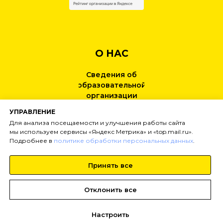
О НАС
Сведения об
образовательной
организации
УПРАВЛЕНИЕ
КОНТАКТЫ
Для анализа посещаемости и улучшения работы сайта
мы используем сервисы «Яндекс Метрика» и «top.mail.ru».
Подробнее в
политике обработки персональных данных
.
НОВОСТИ
Принять все
Тел:
+7 (499) 495-25-01
info@
inginirium-khimki.ru
Отклонить все
Настроить