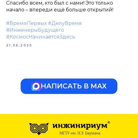
Спасибо всем, кто был с нами! Это только
начало – впереди ещё больше открытий!
#ВремяПервых
#ДелуВремя
#ИнженерыБудущего
#КосмосНачинаетсяЗдесь
21.06.2025
НАПИСАТЬ В МАХ