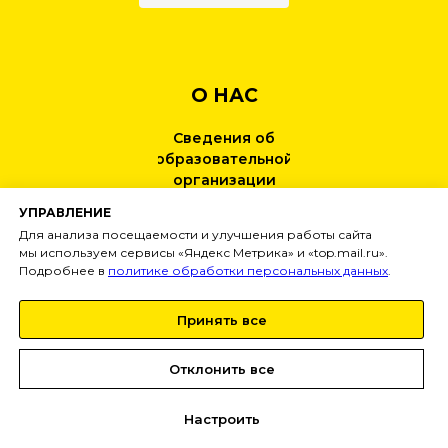
О НАС
Сведения об
образовательной
организации
УПРАВЛЕНИЕ
КОНТАКТЫ
Для анализа посещаемости и улучшения работы сайта
мы используем сервисы «Яндекс Метрика» и «top.mail.ru».
Подробнее в
политике обработки персональных данных
.
НОВОСТИ
Принять все
Тел:
+7 (499) 495-25-01
info@
inginirium-khimki.ru
Отклонить все
Настроить